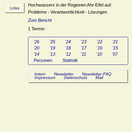
Hochwassers in der Regionen Ahr-Eifel auf:
Links
Probleme - Verantwortlichkeit - Lösungen
Zum Bericht
1 Termin
'26
'25
'24
'23
'22
'21
'20
'19
'18
'17
'16
'15
'14
'13
'12
'11
'10
'07
Personen
Statistik
Intern
Newsletter
Newsletter-FAQ
Impressum
Datenschutz
Mail