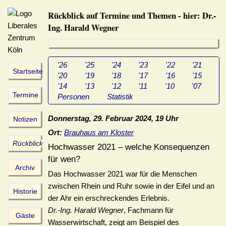
Rückblick auf Termine und Themen - hier: Dr.-
Ing. Harald Wegner
'26
'25
'24
'23
'22
'21
Startseite
'20
'19
'18
'17
'16
'15
'14
'13
'12
'11
'10
'07
Termine
Personen
Statistik
Donnerstag, 29. Februar 2024, 19 Uhr
Notizen
Ort:
Brauhaus am Kloster
Rückblick
Hochwasser 2021 – welche Konsequenzen
für wen?
Archiv
Das Hochwasser 2021 war für die Menschen
zwischen Rhein und Ruhr sowie in der Eifel und an
Historie
der Ahr ein erschreckendes Erlebnis.
Dr.-Ing. Harald Wegner
, Fachmann für
Gäste
Wasserwirtschaft, zeigt am Beispiel des