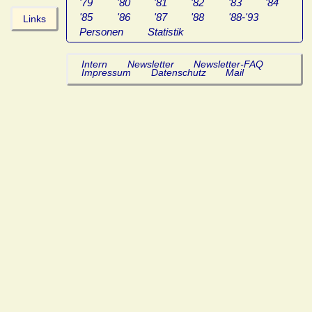
'79
'80
'81
'82
'83
'84
'85
'86
'87
'88
'88-'93
Links
Personen
Statistik
Intern
Newsletter
Newsletter-FAQ
Impressum
Datenschutz
Mail