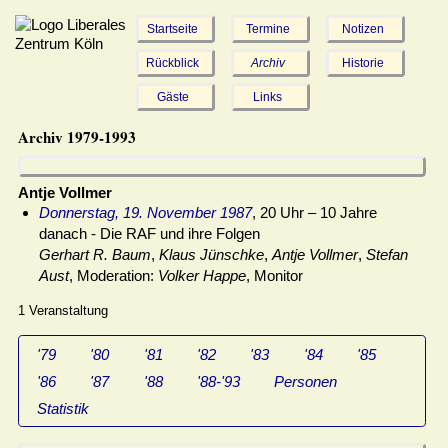
Startseite
Termine
Notizen
Rückblick
Archiv
Historie
Gäste
Links
Archiv 1979-1993
Antje Vollmer
Donnerstag, 19. November 1987
, 20 Uhr – 10 Jahre
danach - Die RAF und ihre Folgen
Gerhart R. Baum
,
Klaus Jünschke
,
Antje Vollmer
,
Stefan
Aust
, Moderation:
Volker Happe
, Monitor
1 Veranstaltung
'79
'80
'81
'82
'83
'84
'85
'86
'87
'88
'88-'93
Personen
Statistik