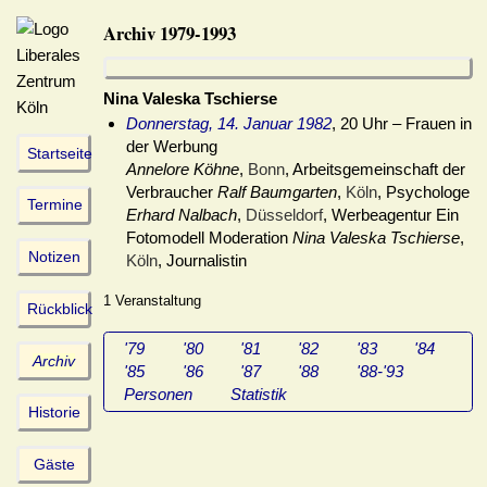
Archiv 1979-1993
Nina Valeska Tschierse
Donnerstag, 14. Januar 1982
, 20 Uhr – Frauen in
der Werbung
Startseite
Annelore Köhne
,
Bonn
, Arbeitsgemeinschaft der
Verbraucher
Ralf Baumgarten
,
Köln
, Psychologe
Termine
Erhard Nalbach
,
Düsseldorf
, Werbeagentur Ein
Fotomodell Moderation
Nina Valeska Tschierse
,
Notizen
Köln
, Journalistin
1 Veranstaltung
Rückblick
'79
'80
'81
'82
'83
'84
Archiv
'85
'86
'87
'88
'88-'93
Personen
Statistik
Historie
Gäste