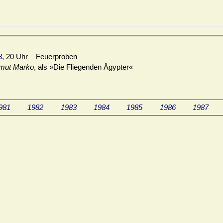
8
, 20 Uhr – Feuerproben
mut Marko
, als »Die Fliegenden Ägypter«
981
1982
1983
1984
1985
1986
1987