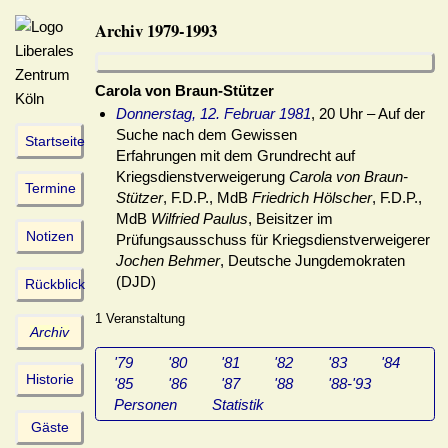
Archiv 1979-1993
Carola von Braun-Stützer
Donnerstag, 12. Februar 1981
, 20 Uhr – Auf der
Suche nach dem Gewissen
Startseite
Erfahrungen mit dem Grundrecht auf
Kriegsdienstverweigerung
Carola von Braun-
Termine
Stützer
, F.D.P., MdB
Friedrich Hölscher
, F.D.P.,
MdB
Wilfried Paulus
, Beisitzer im
Notizen
Prüfungsausschuss für Kriegsdienstverweigerer
Jochen Behmer
, Deutsche Jungdemokraten
(DJD)
Rückblick
1 Veranstaltung
Archiv
'79
'80
'81
'82
'83
'84
Historie
'85
'86
'87
'88
'88-'93
Personen
Statistik
Gäste